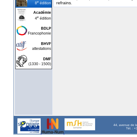
e
refrains.
8
édition
Académie
e
4
édition
BDLP
Francophonie
BHVF
attestations
DMF
(1330 - 1500)
44, avenue de l
Tél. : 