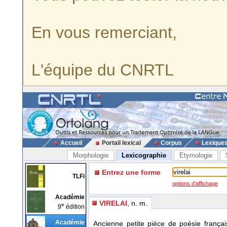
En vous remerciant,
L'équipe du CNRTL
Accueil
Portail lexical
Corpus
Lexique
Morphologie
Lexicographie
Etymologie
Entrez une forme
TLFi
options d'affichage
Académie
VIRELAI
, n. m.
e
9
édition
Académie
Ancienne petite pièce de poésie frança