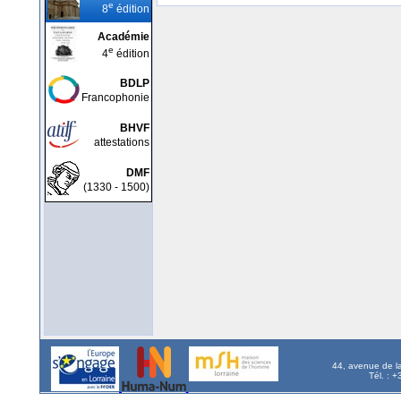
e
8
édition
Académie
e
4
édition
BDLP
Francophonie
BHVF
attestations
DMF
(1330 - 1500)
44, avenue de l
Tél. : 