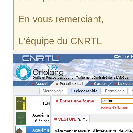
En vous remerciant,
L'équipe du CNRTL
Accueil
Portail lexical
Corpus
Lexique
Morphologie
Lexicographie
Etymologie
Entrez une forme
TLFi
options d'affichage
Académie
VESTON
, n. m.
e
9
édition
Académie
Vêtement masculin, d'intérieur ou de vill