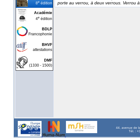
e
porte au verrou, à deux verrous. Verrou à 
8
édition
Académie
e
4
édition
BDLP
Francophonie
BHVF
attestations
DMF
(1330 - 1500)
44, avenue de l
Tél. : 