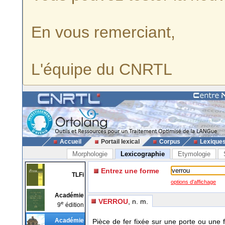
En vous remerciant,
L'équipe du CNRTL
Accueil
Portail lexical
Corpus
Lexique
Morphologie
Lexicographie
Etymologie
Entrez une forme
TLFi
options d'affichage
Académie
VERROU
, n. m.
e
9
édition
Académie
Pièce de fer fixée sur une porte ou une