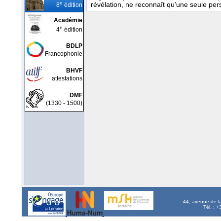
e
révélation, ne reconnaît qu'une seule p
8
édition
Académie
e
4
édition
BDLP
Francophonie
BHVF
attestations
DMF
(1330 - 1500)
44, avenue de l
Tél. : 