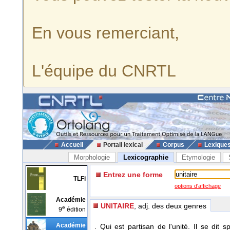
En vous remerciant,
L'équipe du CNRTL
Accueil
Portail lexical
Corpus
Lexique
Morphologie
Lexicographie
Etymologie
Entrez une forme
TLFi
options d'affichage
Académie
UNITAIRE
, adj. des deux genres
e
9
édition
Académie
. Qui est partisan de l'unité. Il se dit