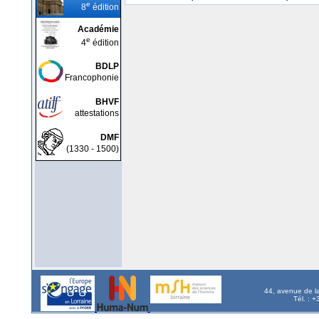
e
8
édition
Académie
e
4
édition
BDLP
Francophonie
BHVF
attestations
DMF
(1330 - 1500)
44, avenue de l
Tél. : 