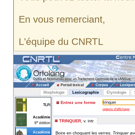
En vous remerciant,
L'équipe du CNRTL
Accueil
Portail lexical
Corpus
Lexique
Morphologie
Lexicographie
Etymologie
Entrez une forme
TLFi
options d'affichage
Académie
TRINQUER
, v. intr.
e
9
édition
Académie
Boire en choquant les verres.
Trinquer av