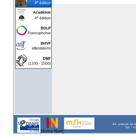
e
8
édition
Académie
e
4
édition
BDLP
Francophonie
BHVF
attestations
DMF
(1330 - 1500)
44, avenue de l
Tél. : 