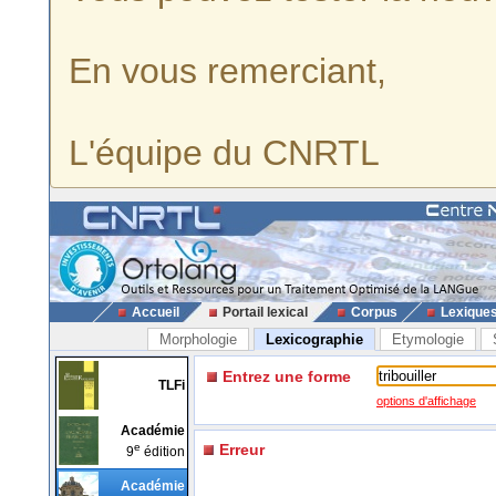
En vous remerciant,
L'équipe du CNRTL
Accueil
Portail lexical
Corpus
Lexique
Morphologie
Lexicographie
Etymologie
Entrez une forme
TLFi
options d'affichage
Académie
e
Erreur
9
édition
Académie