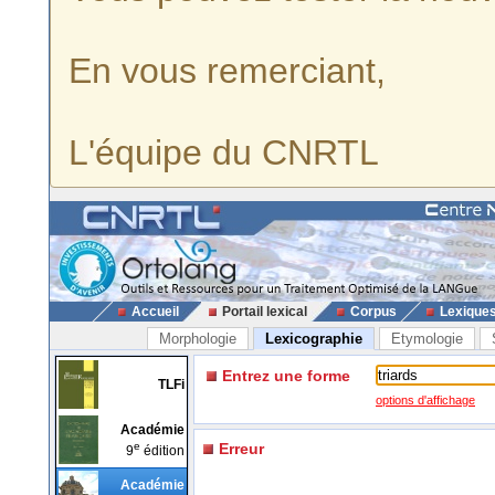
En vous remerciant,
L'équipe du CNRTL
Accueil
Portail lexical
Corpus
Lexique
Morphologie
Lexicographie
Etymologie
Entrez une forme
TLFi
options d'affichage
Académie
e
Erreur
9
édition
Académie