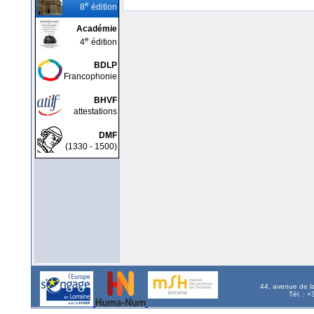
e
8
édition
Académie
e
4
édition
BDLP
Francophonie
BHVF
attestations
DMF
(1330 - 1500)
44, avenue de l
Tél. : 