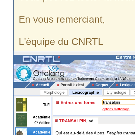
En vous remerciant,
L'équipe du CNRTL
Accueil
Portail lexical
Corpus
Lexique
Morphologie
Lexicographie
Etymologie
Entrez une forme
TLFi
options d'affichage
Académie
TRANSALPIN
, adj.
e
9
édition
Académie
Qui est au-delà des Alpes.
Peuples transa