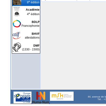
e
8
édition
Académie
e
4
édition
BDLP
Francophonie
BHVF
attestations
DMF
(1330 - 1500)
44, avenue de l
Tél. : 