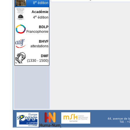
e
8
édition
Académie
e
4
édition
BDLP
Francophonie
BHVF
attestations
DMF
(1330 - 1500)
44, avenue de l
Tél. : 