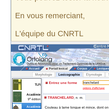
En vous remerciant,
L'équipe du CNRTL
Accueil
Portail lexical
Corpus
Lexique
Morphologie
Lexicographie
Etymologie
Entrez une forme
TLFi
options d'affichage
Académie
TRANCHELARD
, n. m.
e
9
édition
Académie
Couteau à lame longue et mince, dont on 