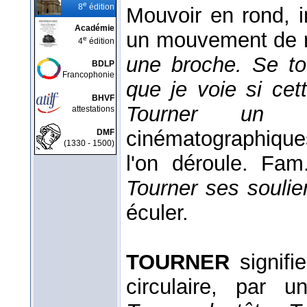
e
8
édition
Mouvoir en rond, 
Académie
un mouvement de r
e
4
édition
une broche. Se to
BDLP
Francophonie
que je voie si cet
BHVF
Tourner un
attestations
cinématographique
DMF
(1330 - 1500)
l'on déroule. Fa
Tourner ses soulie
éculer.
TOURNER
signifi
circulaire, par 