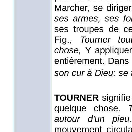
Marcher, se dirige
ses armes, ses for
ses troupes de ce
Fig.,
Tourner to
chose,
Y applique
entièrement. Dans 
son cur à Dieu;
se 
TOURNER
signifi
quelque chose.
autour d'un pie
mouvement circula