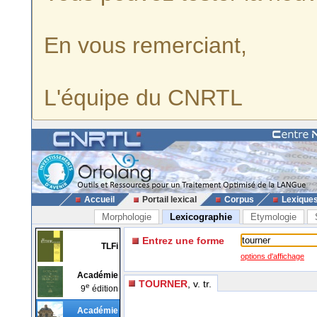
En vous remerciant,
L'équipe du CNRTL
Accueil
Portail lexical
Corpus
Lexique
Morphologie
Lexicographie
Etymologie
Entrez une forme
TLFi
options d'affichage
Académie
TOURNER
, v. tr.
e
9
édition
Académie