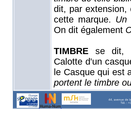
dit, par extension,
cette marque.
Un 
On dit également
C
TIMBRE
se dit, 
Calotte d'un casq
le Casque qui est 
portent le timbre ou
44, avenue de l
Tél. : 