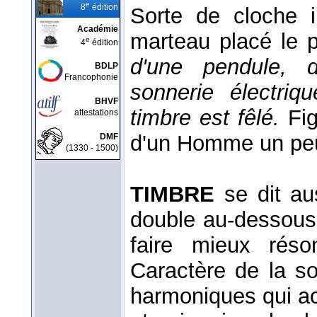
e
8
édition
Sorte de cloche 
Académie
marteau placé le 
e
4
édition
d'une pendule, 
BDLP
Francophonie
sonnerie électriq
BHVF
timbre est fêlé.
Fi
attestations
d'un Homme un peu
DMF
(1330 - 1500)
TIMBRE
se dit au
double au-dessous 
faire mieux réso
Caractère de la s
harmoniques qui a