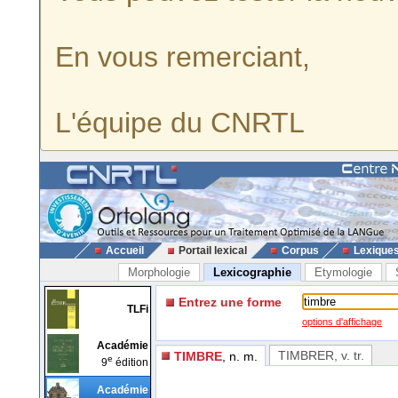
En vous remerciant,
L'équipe du CNRTL
Accueil
Portail lexical
Corpus
Lexique
Morphologie
Lexicographie
Etymologie
Entrez une forme
TLFi
options d'affichage
Académie
TIMBRER
, v. tr.
TIMBRE
, n. m.
e
9
édition
Académie