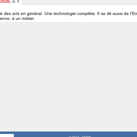
OGIE
, n. f.
té des arts en général.
Une technologie complète.
Il se dit aussi de l
ience, à un métier.