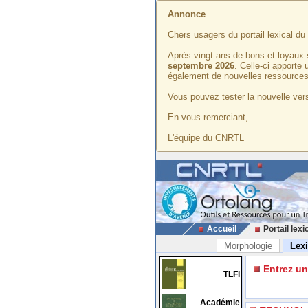
Annonce
Chers usagers du portail lexical d
Après vingt ans de bons et loyaux 
septembre 2026
. Celle-ci apporte
également de nouvelles ressources
Vous pouvez tester la nouvelle vers
En vous remerciant,
L'équipe du CNRTL
Accueil
Portail lexi
Morphologie
Lex
Entrez u
TLFi
Académie