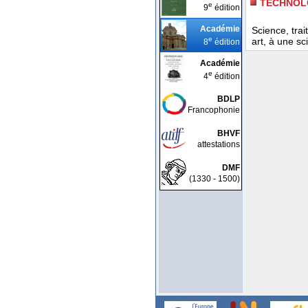
TECHNOL
e
9
édition
Académie
Science, trai
e
art, à une sc
8
édition
Académie
e
4
édition
BDLP
Francophonie
BHVF
attestations
DMF
(1330 - 1500)