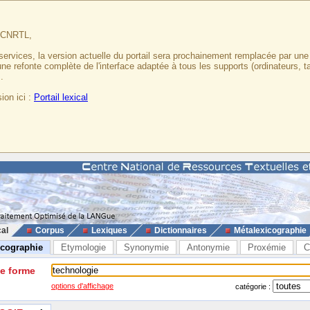
u CNRTL,
services, la version actuelle du portail sera prochainement remplacée par un
 une refonte complète de l'interface adaptée à tous les supports (ordinateurs, t
.
ion ici :
Portail lexical
cal
Corpus
Lexiques
Dictionnaires
Métalexicographie
icographie
Etymologie
Synonymie
Antonymie
Proxémie
C
ne forme
options d'affichage
catégorie :