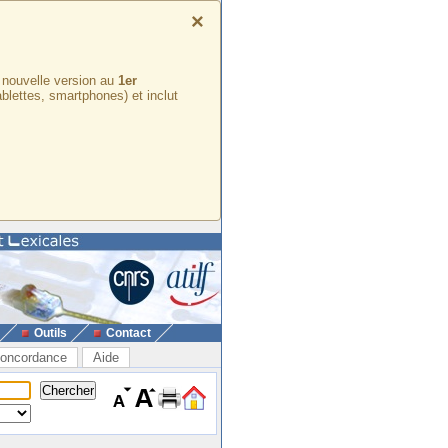
×
e nouvelle version au
1er
ablettes, smartphones) et inclut
Outils
Contact
oncordance
Aide