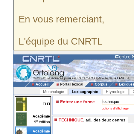
En vous remerciant,
L'équipe du CNRTL
Accueil
Portail lexical
Corpus
Lexique
Morphologie
Lexicographie
Etymologie
Entrez une forme
TLFi
options d'affichage
Académie
TECHNIQUE
, adj. des deux genres
e
9
édition
Académie