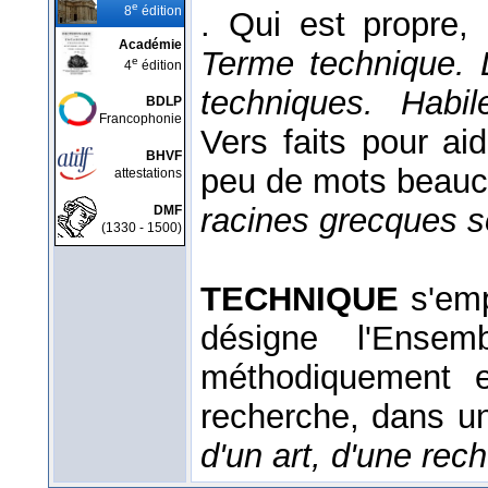
e
8
édition
. Qui est propre, 
Académie
Terme technique. 
e
4
édition
techniques. Habi
BDLP
Francophonie
Vers faits pour ai
BHVF
peu de mots beauco
attestations
racines grecques s
DMF
(1330 - 1500)
TECHNIQUE
s'emp
désigne l'Ensem
méthodiquement e
recherche, dans u
d'un art, d'une rech