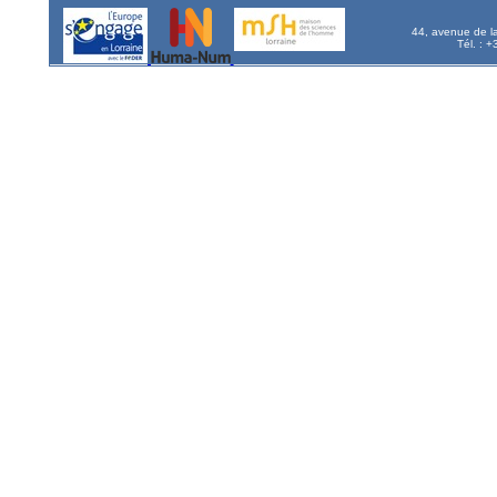
44, avenue de l
Tél. : 