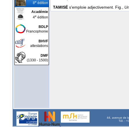
e
8
édition
TAMISÉ
s'emploie adjectivement. Fig.,
Un
Académie
e
4
édition
BDLP
Francophonie
BHVF
attestations
DMF
(1330 - 1500)
44, avenue de l
Tél. : 