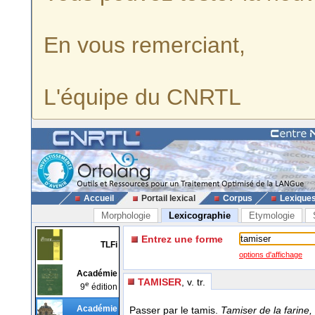
En vous remerciant,
L'équipe du CNRTL
Accueil
Portail lexical
Corpus
Lexique
Morphologie
Lexicographie
Etymologie
Entrez une forme
TLFi
options d'affichage
Académie
TAMISER
, v. tr.
e
9
édition
Académie
Passer par le tamis.
Tamiser de la farine,