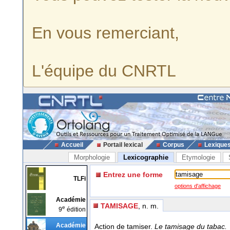
En vous remerciant,
L'équipe du CNRTL
Accueil
Portail lexical
Corpus
Lexique
Morphologie
Lexicographie
Etymologie
Entrez une forme
TLFi
options d'affichage
Académie
TAMISAGE
, n. m.
e
9
édition
Académie
Action de tamiser.
Le tamisage du tabac.