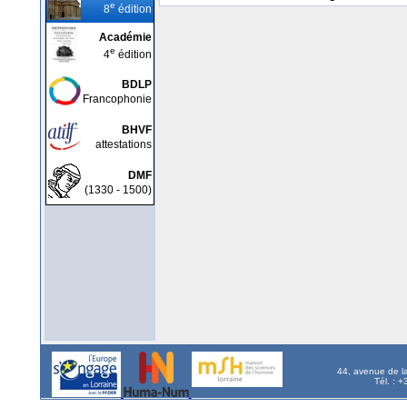
e
8
édition
Académie
e
4
édition
BDLP
Francophonie
BHVF
attestations
DMF
(1330 - 1500)
44, avenue de l
Tél. : 