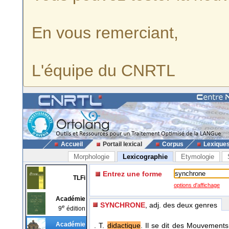
En vous remerciant,
L'équipe du CNRTL
Accueil
Portail lexical
Corpus
Lexique
Morphologie
Lexicographie
Etymologie
Entrez une forme
TLFi
options d'affichage
Académie
SYNCHRONE
, adj. des deux genres
e
9
édition
Académie
. T.
didactique
. Il se dit des Mouvement