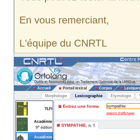
En vous remerciant,
L'équipe du CNRTL
Accueil
Portail lexical
Corpus
Lexique
Morphologie
Lexicographie
Etymologie
Entrez une forme
TLFi
options d'affichage
Académie
SYMPATHIE
, n. f.
e
9
édition
Académie