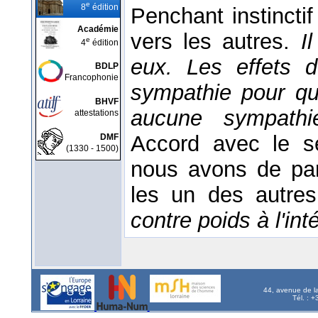
e
8
édition
Penchant instincti
Académie
vers les autres.
I
e
4
édition
eux. Les effets 
BDLP
Francophonie
sympathie pour qu
BHVF
aucune sympath
attestations
Accord avec le se
DMF
(1330 - 1500)
nous avons de part
les un des autre
contre poids à l'int
44, avenue de l
Tél. : 