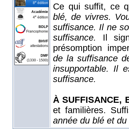
e
8
édition
Ce qui suffit, ce 
Académie
blé, de vivres. Vo
e
4
édition
suffisance. Il ne s
BDLP
Francophonie
suffisance.
Il sig
BHVF
présomption imper
attestations
de la suffisance d
DMF
(1330 - 1500)
insupportable. Il 
suffisance.
À SUFFISANCE, 
et familières
. Suf
année du blé et du 