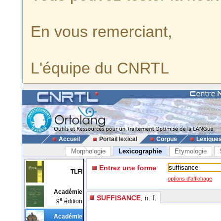
En vous remerciant,
L'équipe du CNRTL
Accueil
Portail lexical
Corpus
Lexique
Morphologie
Lexicographie
Etymologie
Entrez une forme
TLFi
options d'affichage
Académie
SUFFISANCE
, n. f.
e
9
édition
Académie