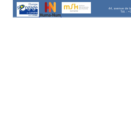
44, avenue de l
Tél. : 