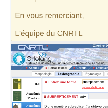
En vous remerciant,
L'équipe du CNRTL
Accueil
Portail lexical
Corpus
Lexique
Morphologie
Lexicographie
Etymologie
Entrez une forme
TLFi
options d'affichage
Académie
SUBREPTICEMENT
, adv.
e
9
édition
Académie
D'une manière subreptice.
Il a obtenu ce