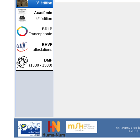
e
8
édition
Académie
e
4
édition
BDLP
Francophonie
BHVF
attestations
DMF
(1330 - 1500)
44, avenue de l
Tél. : 