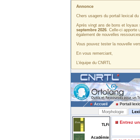
Annonce
Chers usagers du portail lexical d
Après vingt ans de bons et loyaux 
septembre 2026
. Celle-ci apporte
également de nouvelles ressources
Vous pouvez tester la nouvelle vers
En vous remerciant,
L'équipe du CNRTL
Accueil
Portail lexi
Morphologie
Lex
Entrez u
TLFi
Académie