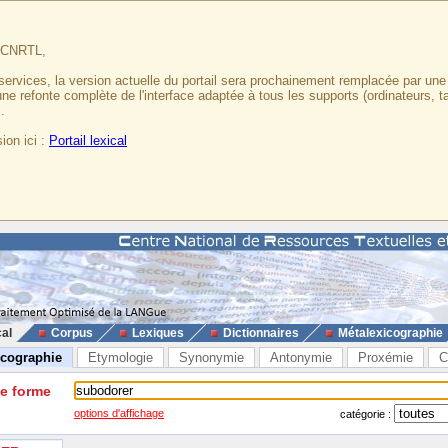
u CNRTL,
services, la version actuelle du portail sera prochainement remplacée par un
 une refonte complète de l'interface adaptée à tous les supports (ordinateurs, t
.
ion ici :
Portail lexical
cal
Corpus
Lexiques
Dictionnaires
Métalexicographie
icographie
Etymologie
Synonymie
Antonymie
Proxémie
C
ne forme
options d'affichage
catégorie :