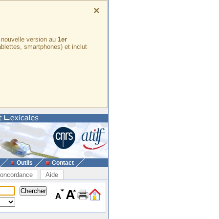
×
e nouvelle version au
1er
ablettes, smartphones) et inclut
Outils
Contact
oncordance
Aide