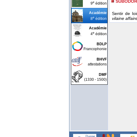
SUBODOR
e
9
édition
Académie
Sentir de lo
e
vilaine affair
8
édition
Académie
e
4
édition
BDLP
Francophonie
BHVF
attestations
DMF
(1330 - 1500)