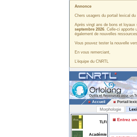
Annonce
Chers usagers du portail lexical d
Après vingt ans de bons et loyaux 
septembre 2026
. Celle-ci apporte
également de nouvelles ressources
Vous pouvez tester la nouvelle vers
En vous remerciant,
L'équipe du CNRTL
Accueil
Portail lexi
Morphologie
Lex
Entrez u
TLFi
Académie