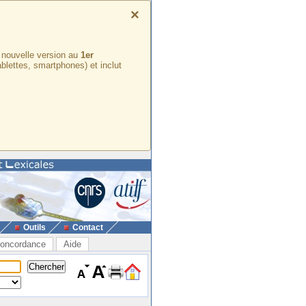
×
e nouvelle version au
1er
ablettes, smartphones) et inclut
Outils
Contact
oncordance
Aide