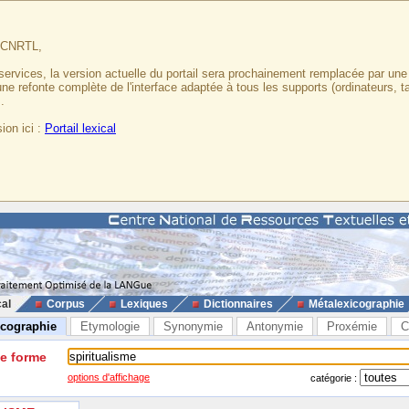
u CNRTL,
services, la version actuelle du portail sera prochainement remplacée par un
 une refonte complète de l'interface adaptée à tous les supports (ordinateurs, t
.
ion ici :
Portail lexical
cal
Corpus
Lexiques
Dictionnaires
Métalexicographie
icographie
Etymologie
Synonymie
Antonymie
Proxémie
C
ne forme
options d'affichage
catégorie :