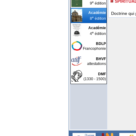
SPIRITUA
e
9
édition
Académie
Doctrine qui 
e
8
édition
Académie
e
4
édition
BDLP
Francophonie
BHVF
attestations
DMF
(1330 - 1500)