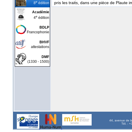
e
pris les traits, dans une pièce de Plaute 
8
édition
Académie
e
4
édition
BDLP
Francophonie
BHVF
attestations
DMF
(1330 - 1500)
44, avenue de l
Tél. : 