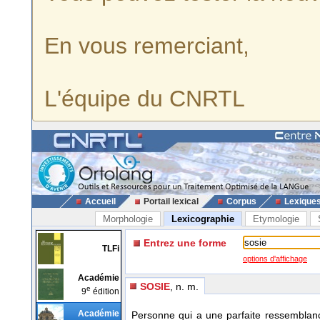
En vous remerciant,
L'équipe du CNRTL
Accueil
Portail lexical
Corpus
Lexique
Morphologie
Lexicographie
Etymologie
Entrez une forme
TLFi
options d'affichage
Académie
SOSIE
, n. m.
e
9
édition
Académie
Personne qui a une parfaite ressemblanc