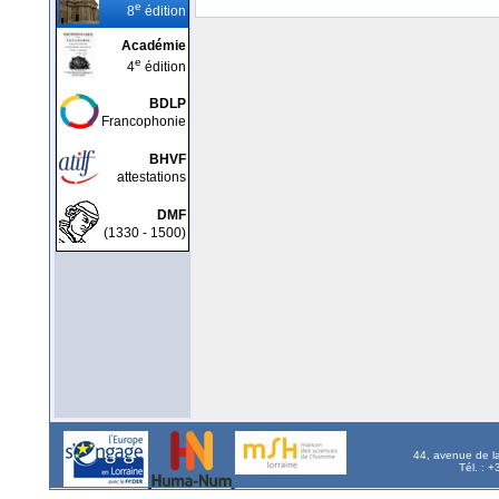
e
8
édition
Académie
e
4
édition
BDLP
Francophonie
BHVF
attestations
DMF
(1330 - 1500)
44, avenue de l
Tél. : 