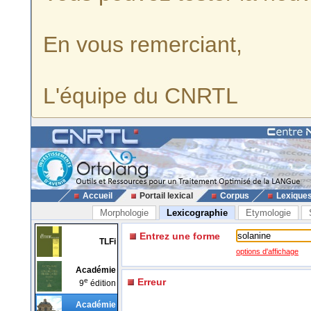
En vous remerciant,
L'équipe du CNRTL
Accueil
Portail lexical
Corpus
Lexique
Morphologie
Lexicographie
Etymologie
Entrez une forme
TLFi
options d'affichage
Académie
e
Erreur
9
édition
Académie