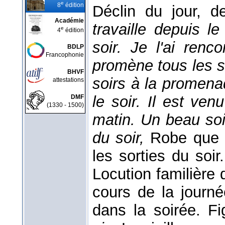
e
8
édition
Déclin du jour, d
Académie
travaille depuis l
e
4
édition
soir. Je l'ai renco
BDLP
Francophonie
promène tous les s
BHVF
soirs à la promenade
attestations
le soir. Il est ve
DMF
(1330 - 1500)
matin. Un beau soir
du soir,
Robe que l
les sorties du soir
Locution familière 
cours de la journé
dans la soirée. F