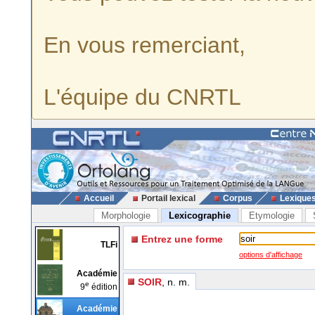
En vous remerciant,
L'équipe du CNRTL
Accueil
Portail lexical
Corpus
Lexique
Morphologie
Lexicographie
Etymologie
Entrez une forme
TLFi
options d'affichage
Académie
SOIR
, n. m.
e
9
édition
Académie