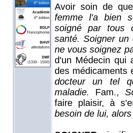
e
8
édition
Avoir soin de qu
Académie
femme l'a bien s
e
4
édition
soigné par tous c
BDLP
Francophonie
santé. Soigner un 
BHVF
ne vous soignez p
attestations
d'un Médecin qui a
DMF
(1330 - 1500)
des médicaments e
docteur un tel q
maladie.
Fam.,
S
faire plaisir, à s
besoin de lui, alors 