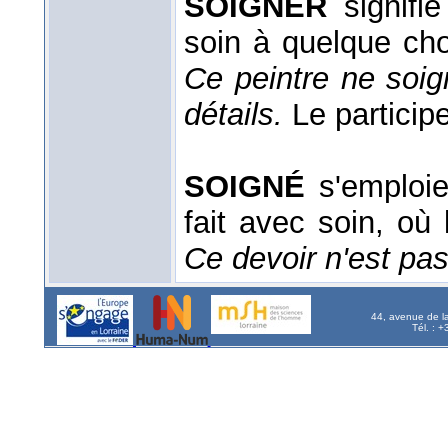
SOIGNER
signifie
soin à quelque ch
Ce peintre ne soig
détails.
Le
particip
SOIGNÉ
s'emploie
fait avec soin, où 
Ce devoir n'est pa
44, avenue de l
Tél. : 