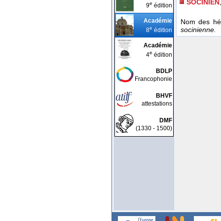
SOCINIEN
e
9
édition
Académie
Nom des héré
e
socinienne.
8
édition
Académie
e
4
édition
BDLP
Francophonie
BHVF
attestations
DMF
(1330 - 1500)