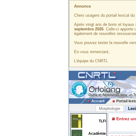
Annonce
Chers usagers du portail lexical d
Après vingt ans de bons et loyaux 
septembre 2026
. Celle-ci apporte
également de nouvelles ressources
Vous pouvez tester la nouvelle vers
En vous remerciant,
L'équipe du CNRTL
Accueil
Portail lexi
Morphologie
Lex
Entrez u
TLFi
Académie