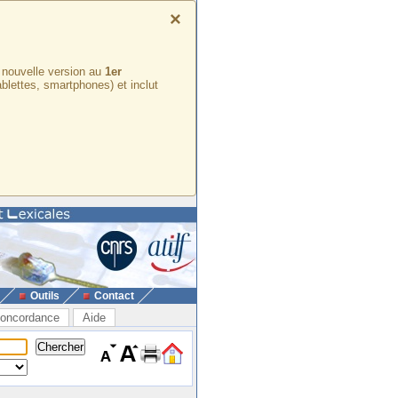
×
e nouvelle version au
1er
ablettes, smartphones) et inclut
Outils
Contact
oncordance
Aide