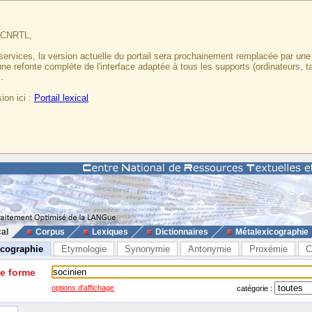
u CNRTL,
services, la version actuelle du portail sera prochainement remplacée par un
 une refonte complète de l'interface adaptée à tous les supports (ordinateurs, t
.
ion ici :
Portail lexical
cal
Corpus
Lexiques
Dictionnaires
Métalexicographie
icographie
Etymologie
Synonymie
Antonymie
Proxémie
C
ne forme
options d'affichage
catégorie :