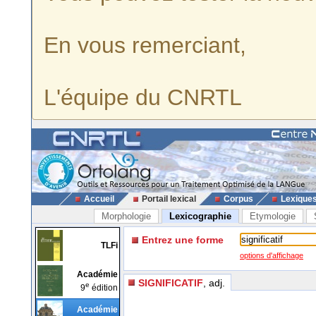
En vous remerciant,
L'équipe du CNRTL
Accueil
Portail lexical
Corpus
Lexique
Morphologie
Lexicographie
Etymologie
Entrez une forme
TLFi
options d'affichage
Académie
SIGNIFICATIF
, adj.
e
9
édition
Académie