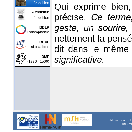
e
8
édition
Qui exprime bien, 
Académie
précise.
Ce terme,
e
4
édition
geste, un sourire, e
BDLP
Francophonie
nettement la pensée,
BHVF
dit dans le même
attestations
significative.
DMF
(1330 - 1500)
44, avenue de l
Tél. : 