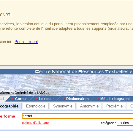
u CNRTL,
services, la version actuelle du portail sera prochainement remplacée par un
 une refonte complète de l'interface adaptée à tous les supports (ordinateurs, t
.
ion ici :
Portail lexical
cal
Corpus
Lexiques
Dictionnaires
Métalexicographie
icographie
Etymologie
Synonymie
Antonymie
Proxémie
C
ne forme
options d'affichage
catégorie :