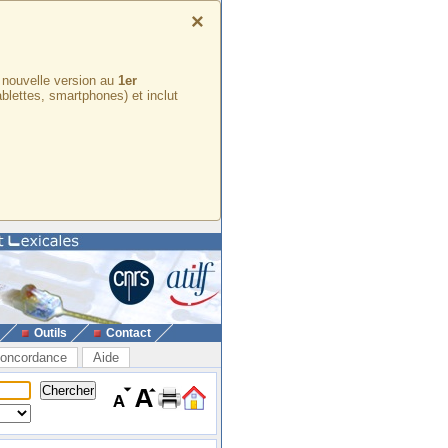
×
e nouvelle version au
1er
ablettes, smartphones) et inclut
Outils
Contact
oncordance
Aide