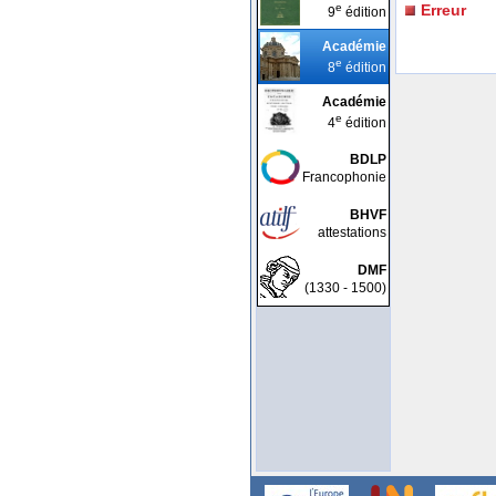
e
Erreur
9
édition
Académie
e
8
édition
Académie
e
4
édition
BDLP
Francophonie
BHVF
attestations
DMF
(1330 - 1500)