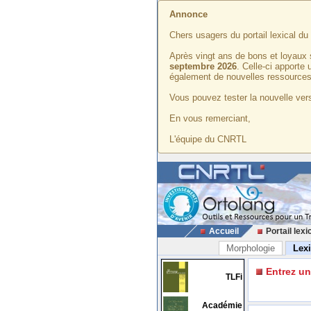
Annonce
Chers usagers du portail lexical d
Après vingt ans de bons et loyaux 
septembre 2026
. Celle-ci apporte
également de nouvelles ressources
Vous pouvez tester la nouvelle vers
En vous remerciant,
L'équipe du CNRTL
Accueil
Portail lexi
Morphologie
Lex
Entrez u
TLFi
Académie