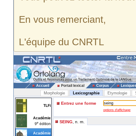
En vous remerciant,
L'équipe du CNRTL
Accueil
Portail lexical
Corpus
Lexique
Morphologie
Lexicographie
Etymologie
Entrez une forme
TLFi
options d'affichage
Académie
SEING
, n. m.
e
9
édition
Académie