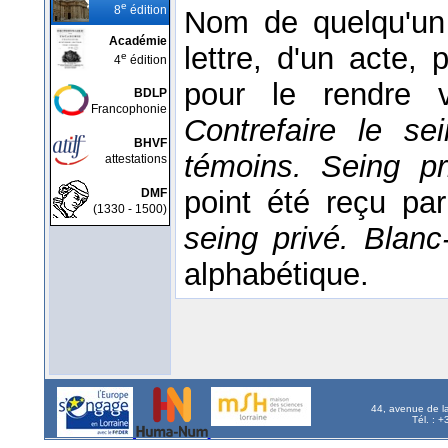
e
8
édition
Nom de quelqu'un 
Académie
lettre, d'un acte, p
e
4
édition
pour le rendre 
BDLP
Francophonie
Contrefaire le s
BHVF
témoins.
Seing p
attestations
point été reçu par
DMF
(1330 - 1500)
seing privé.
Blanc
alphabétique.
44, avenue de l
Tél. : 