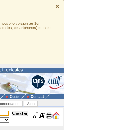
×
e nouvelle version au
1er
ablettes, smartphones) et inclut
Outils
Contact
oncordance
Aide