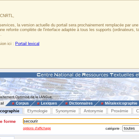
u CNRTL,
services, la version actuelle du portail sera prochainement remplacée par un
 une refonte complète de l'interface adaptée à tous les supports (ordinateurs, t
.
ion ici :
Portail lexical
cal
Corpus
Lexiques
Dictionnaires
Métalexicographie
icographie
Etymologie
Synonymie
Antonymie
Proxémie
C
ne forme
options d'affichage
catégorie :