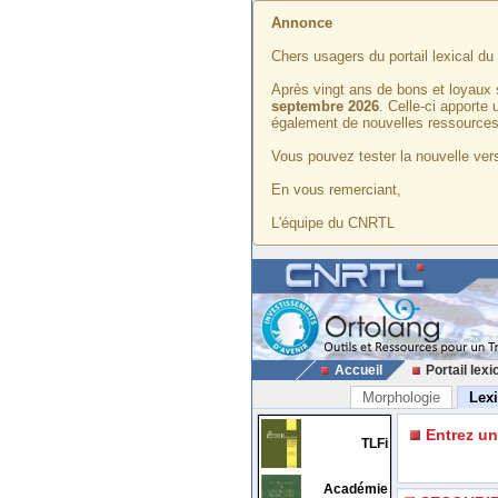
Annonce
Chers usagers du portail lexical d
Après vingt ans de bons et loyaux 
septembre 2026
. Celle-ci apporte
également de nouvelles ressources
Vous pouvez tester la nouvelle vers
En vous remerciant,
L'équipe du CNRTL
Accueil
Portail lexi
Morphologie
Lex
Entrez u
TLFi
Académie