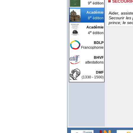
SECOURI
e
9
édition
Académie
Aider, assis
e
Secourir les
8
édition
prince; le s
Académie
e
4
édition
BDLP
Francophonie
BHVF
attestations
DMF
(1330 - 1500)