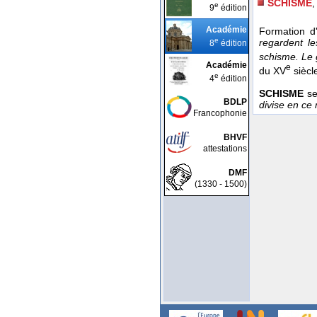
SCHISME
,
e
9
édition
Académie
Formation d
e
regardent l
8
édition
schisme.
Le 
Académie
e
du XV
siècle
e
4
édition
SCHISME
se
BDLP
divise en ce 
Francophonie
BHVF
attestations
DMF
(1330 - 1500)