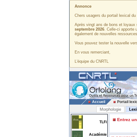
Annonce
Chers usagers du portail lexical d
Après vingt ans de bons et loyaux 
septembre 2026
. Celle-ci apporte
également de nouvelles ressources
Vous pouvez tester la nouvelle vers
En vous remerciant,
L'équipe du CNRTL
Accueil
Portail lexi
Morphologie
Lex
Entrez u
TLFi
Académie