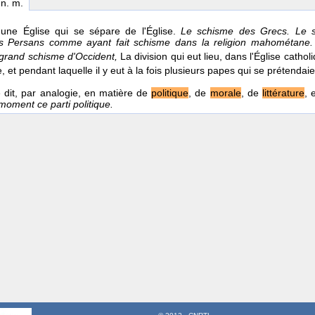
 n. m.
'une Église qui se sépare de l'Église.
Le schisme des Grecs. Le s
es Persans comme ayant fait schisme dans la religion mahométane. 
grand schisme d'Occident,
La division qui eut lieu, dans l'Église catho
, et pendant laquelle il y eut à la fois plusieurs papes qui se prétendaie
 dit, par analogie, en matière de
politique
, de
morale
, de
littérature
, 
moment ce parti politique.