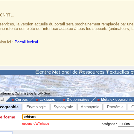
u CNRTL,
services, la version actuelle du portail sera prochainement remplacée par un
 une refonte complète de l'interface adaptée à tous les supports (ordinateurs, t
.
ion ici :
Portail lexical
cal
Corpus
Lexiques
Dictionnaires
Métalexicographie
icographie
Etymologie
Synonymie
Antonymie
Proxémie
C
ne forme
options d'affichage
catégorie :