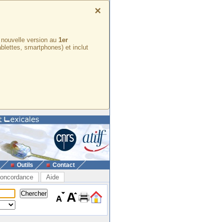
×
e nouvelle version au
1er
ablettes, smartphones) et inclut
Outils
Contact
oncordance
Aide