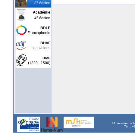
e
8
édition
Académie
e
4
édition
BDLP
Francophonie
BHVF
attestations
DMF
(1330 - 1500)
44, avenue de l
Tél. : 