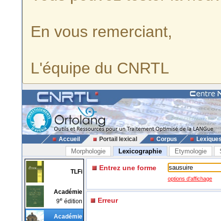
En vous remerciant,
L'équipe du CNRTL
Accueil
Portail lexical
Corpus
Lexique
Morphologie
Lexicographie
Etymologie
Entrez une forme
TLFi
options d'affichage
Académie
e
Erreur
9
édition
Académie