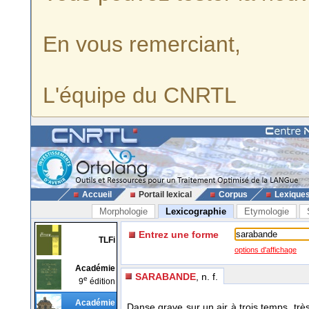
En vous remerciant,
L'équipe du CNRTL
Accueil
Portail lexical
Corpus
Lexique
Morphologie
Lexicographie
Etymologie
Entrez une forme
TLFi
options d'affichage
Académie
SARABANDE
, n. f.
e
9
édition
Académie
Danse grave sur un air à trois temps, trè