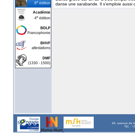
e
8
édition
danse une sarabande. Il s'emploie aussi 
Académie
e
4
édition
BDLP
Francophonie
BHVF
attestations
DMF
(1330 - 1500)
44, avenue de l
Tél. : 