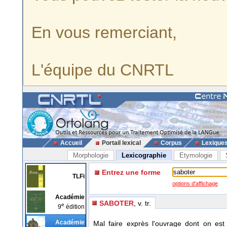
En vous remerciant,
L'équipe du CNRTL
Accueil
Portail lexical
Corpus
Lexique
Morphologie
Lexicographie
Etymologie
Entrez une forme
TLFi
options d'affichage
Académie
SABOTER
, v. tr.
e
9
édition
Académie
Mal faire exprès l'ouvrage dont on est