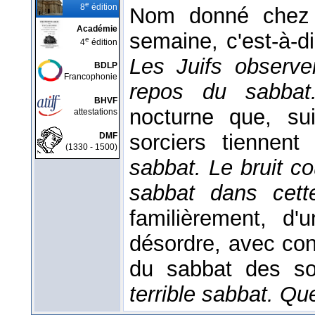
e
8
édition
Nom donné chez l
Académie
semaine, c'est-à-
e
4
édition
Les Juifs observe
BDLP
Francophonie
repos du sabba
BHVF
nocturne que, sui
attestations
sorciers tiennent
DMF
(1330 - 1500)
sabbat. Le bruit co
sabbat dans cett
familièrement, d'
désordre, avec conf
du sabbat des so
terrible sabbat. Qu