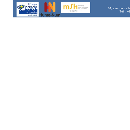
44, avenue de l
Tél. : 