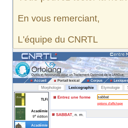
En vous remerciant,
L'équipe du CNRTL
Accueil
Portail lexical
Corpus
Lexique
Morphologie
Lexicographie
Etymologie
Entrez une forme
TLFi
options d'affichage
Académie
SABBAT
, n. m.
e
9
édition
Académie