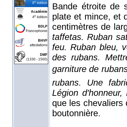
e
8
édition
Bande étroite de so
Académie
plate et mince, et
e
4
édition
centimètres de lar
BDLP
Francophonie
taffetas. Ruban sa
BHVF
feu. Ruban bleu, v
attestations
des rubans. Mett
DMF
(1330 - 1500)
garniture de ruban
rubans. Une fabr
Légion d'honneur,
que les chevaliers 
boutonnière.