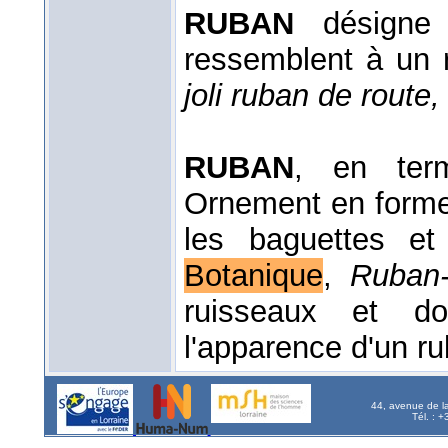
RUBAN
désigne 
ressemblent à un
joli ruban de route
RUBAN
, en ter
Ornement en forme d
les baguettes et
Botanique
,
Ruban
ruisseaux et don
l'apparence d'un r
44, avenue de l
Tél. : 