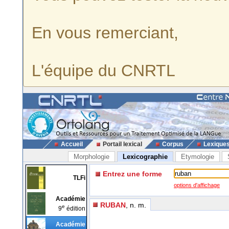
En vous remerciant,
L'équipe du CNRTL
Accueil
Portail lexical
Corpus
Lexique
Morphologie
Lexicographie
Etymologie
Entrez une forme
TLFi
options d'affichage
Académie
RUBAN
, n. m.
e
9
édition
Académie