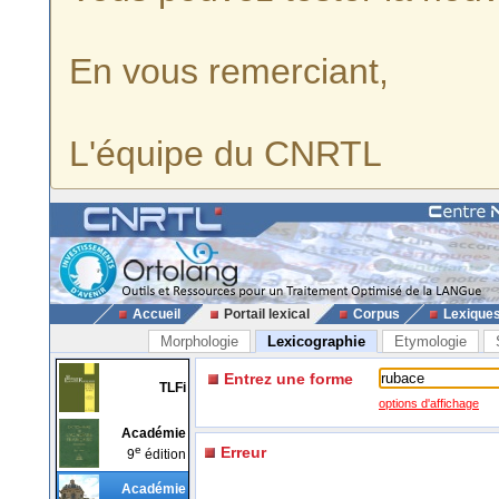
En vous remerciant,
L'équipe du CNRTL
Accueil
Portail lexical
Corpus
Lexique
Morphologie
Lexicographie
Etymologie
Entrez une forme
TLFi
options d'affichage
Académie
e
Erreur
9
édition
Académie