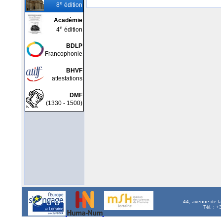
e
8
édition
Académie
e
4
édition
BDLP
Francophonie
BHVF
attestations
DMF
(1330 - 1500)
44, avenue de l
Tél. : 