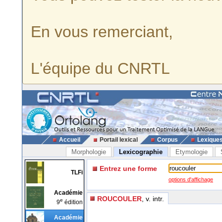
En vous remerciant,
L'équipe du CNRTL
Accueil
Portail lexical
Corpus
Lexique
Morphologie
Lexicographie
Etymologie
Entrez une forme
TLFi
options d'affichage
Académie
ROUCOULER
, v. intr.
e
9
édition
Académie