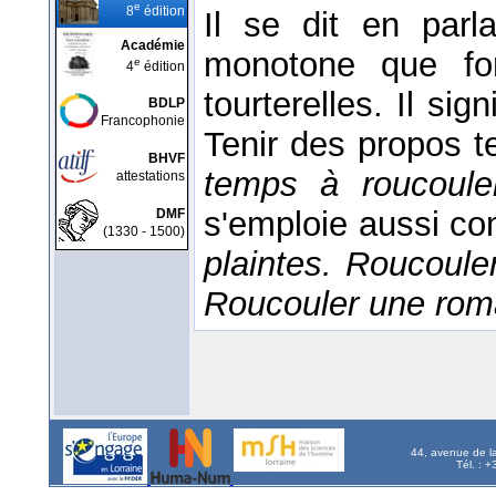
e
8
édition
Il se dit en par
Académie
monotone que fon
e
4
édition
tourterelles. Il sig
BDLP
Francophonie
Tenir des propos t
BHVF
temps à roucoul
attestations
s'emploie aussi co
DMF
(1330 - 1500)
plaintes. Roucoule
Roucouler une rom
44, avenue de l
Tél. : 