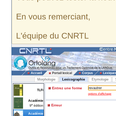
En vous remerciant,
L'équipe du CNRTL
Accueil
Portail lexical
Corpus
Lexique
Morphologie
Lexicographie
Etymologie
Entrez une forme
TLFi
options d'affichage
Académie
e
Erreur
9
édition
Académie