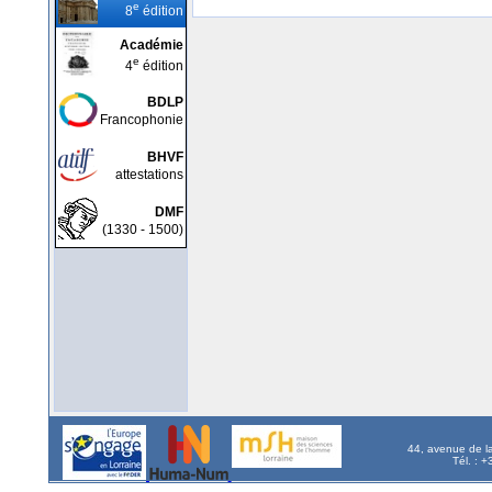
e
8
édition
Académie
e
4
édition
BDLP
Francophonie
BHVF
attestations
DMF
(1330 - 1500)
44, avenue de l
Tél. : 