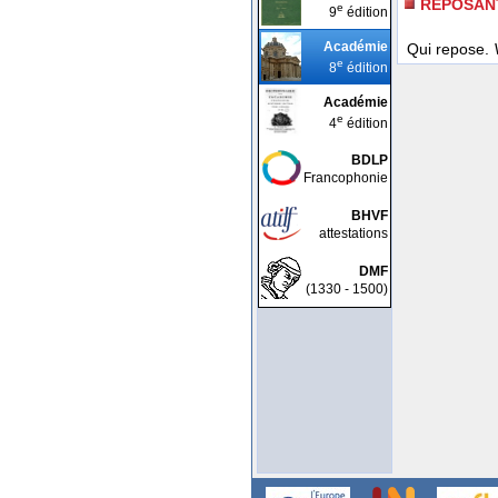
REPOSAN
e
9
édition
Académie
Qui repose.
e
8
édition
Académie
e
4
édition
BDLP
Francophonie
BHVF
attestations
DMF
(1330 - 1500)