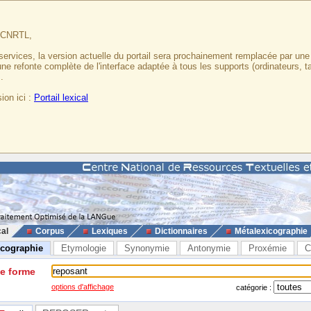
u CNRTL,
services, la version actuelle du portail sera prochainement remplacée par un
 une refonte complète de l'interface adaptée à tous les supports (ordinateurs, t
.
ion ici :
Portail lexical
cal
Corpus
Lexiques
Dictionnaires
Métalexicographie
icographie
Etymologie
Synonymie
Antonymie
Proxémie
C
ne forme
options d'affichage
catégorie :