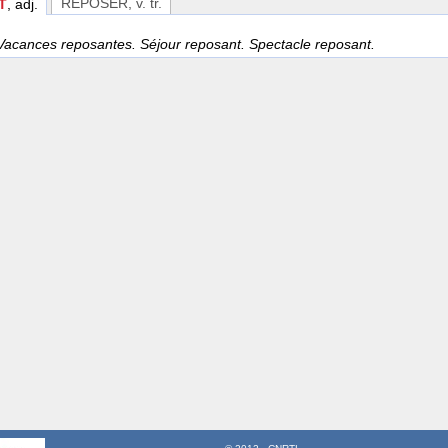
REPOSER
, v. tr.
T
, adj.
Vacances reposantes. Séjour reposant. Spectacle reposant.