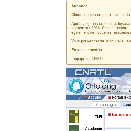
Annonce
Chers usagers du portail lexical d
Après vingt ans de bons et loyaux 
septembre 2026
. Celle-ci apporte
également de nouvelles ressources
Vous pouvez tester la nouvelle vers
En vous remerciant,
L'équipe du CNRTL
Accueil
Portail lexi
Morphologie
Lex
Entrez u
TLFi
Académie