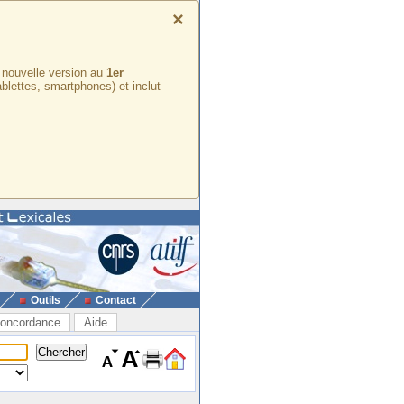
×
e nouvelle version au
1er
ablettes, smartphones) et inclut
Outils
Contact
oncordance
Aide