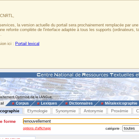
u CNRTL,
services, la version actuelle du portail sera prochainement remplacée par un
 une refonte complète de l'interface adaptée à tous les supports (ordinateurs, t
.
ion ici :
Portail lexical
cal
Corpus
Lexiques
Dictionnaires
Métalexicographie
icographie
Etymologie
Synonymie
Antonymie
Proxémie
C
ne forme
options d'affichage
catégorie :