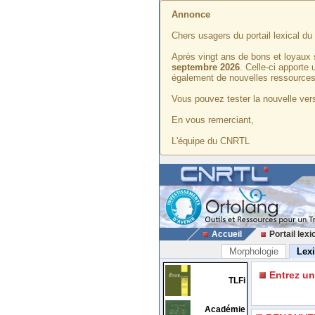
Annonce
Chers usagers du portail lexical d
Après vingt ans de bons et loyaux 
septembre 2026
. Celle-ci apporte
également de nouvelles ressources
Vous pouvez tester la nouvelle vers
En vous remerciant,
L'équipe du CNRTL
Accueil
Portail lexi
Morphologie
Lex
Entrez u
TLFi
Académie