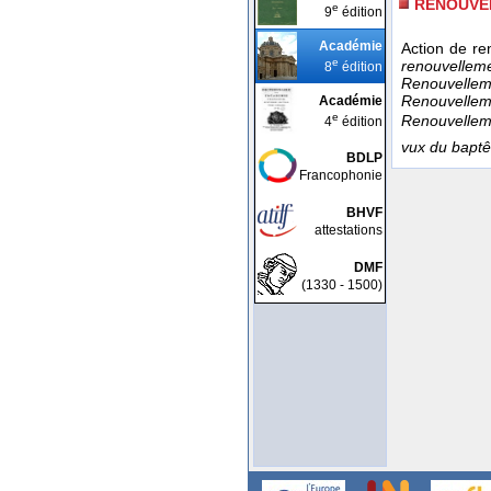
RENOUVE
e
9
édition
Académie
Action de re
e
renouvellem
8
édition
Renouvelleme
Renouvellem
Académie
e
Renouvelleme
4
édition
vux du bapt
BDLP
Francophonie
BHVF
attestations
DMF
(1330 - 1500)