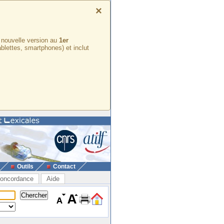
×
e nouvelle version au
1er
ablettes, smartphones) et inclut
Outils
Contact
oncordance
Aide