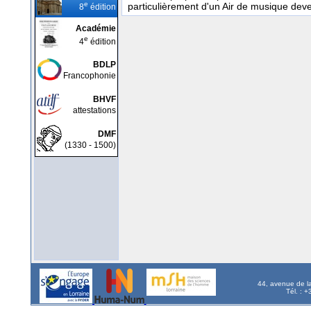
e
particulièrement d'un Air de musique deven
8
édition
Académie
e
4
édition
BDLP
Francophonie
BHVF
attestations
DMF
(1330 - 1500)
44, avenue de l
Tél. : 