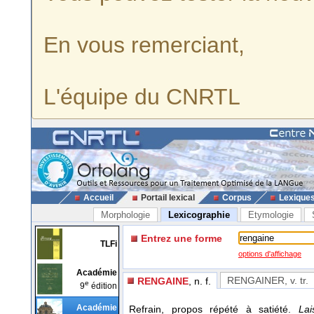
En vous remerciant,
L'équipe du CNRTL
Accueil
Portail lexical
Corpus
Lexique
Morphologie
Lexicographie
Etymologie
Entrez une forme
TLFi
options d'affichage
Académie
RENGAINER
, v. tr.
RENGAINE
, n. f.
e
9
édition
Académie
Refrain, propos répété à satiété.
Lai