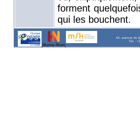
forment quelquefoi
qui les bouchent.
44, avenue de l
Tél. : 