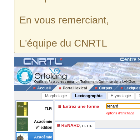
En vous remerciant,
L'équipe du CNRTL
Accueil
Portail lexical
Corpus
Lexique
Morphologie
Lexicographie
Etymologie
Entrez une forme
TLFi
options d'affichage
Académie
RENARD
, n. m.
e
9
édition
Académie