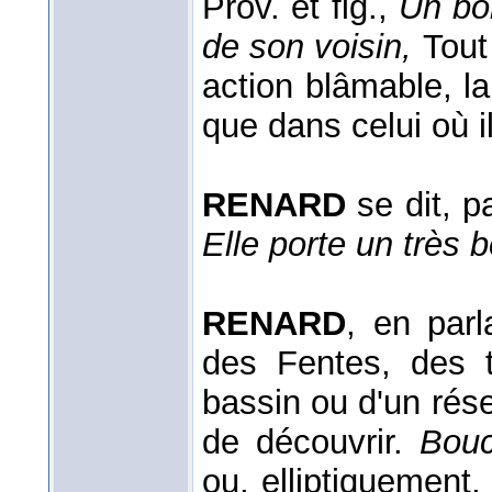
Prov. et fig.,
Un bo
de son voisin,
Tout
action blâmable, la
que dans celui où i
RENARD
se dit, p
Elle porte un très 
RENARD
, en par
des Fentes, des t
bassin ou d'un réser
de découvrir.
Bouc
ou, elliptiquement