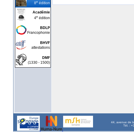
e
8
édition
Académie
e
4
édition
BDLP
Francophonie
BHVF
attestations
DMF
(1330 - 1500)
44, avenue de l
Tél. : 