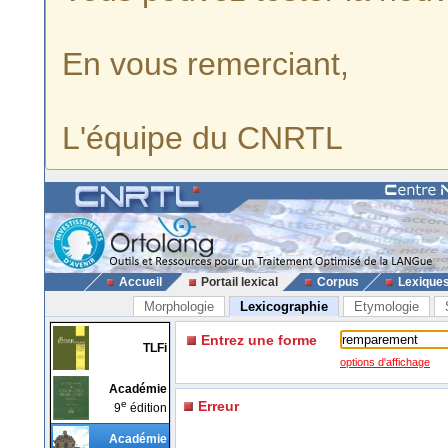
En vous remerciant,
L'équipe du CNRTL
Accueil
Portail lexical
Corpus
Lexique
Morphologie
Lexicographie
Etymologie
Entrez une forme
TLFi
options d'affichage
Académie
e
Erreur
9
édition
Académie