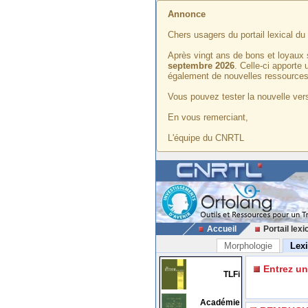
Annonce
Chers usagers du portail lexical d
Après vingt ans de bons et loyaux 
septembre 2026
. Celle-ci apporte
également de nouvelles ressources
Vous pouvez tester la nouvelle vers
En vous remerciant,
L'équipe du CNRTL
Accueil
Portail lexi
Morphologie
Lex
Entrez u
TLFi
Académie