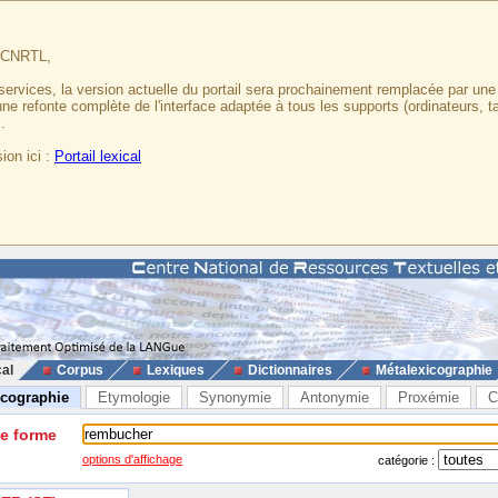
u CNRTL,
services, la version actuelle du portail sera prochainement remplacée par un
 une refonte complète de l'interface adaptée à tous les supports (ordinateurs, t
.
ion ici :
Portail lexical
cal
Corpus
Lexiques
Dictionnaires
Métalexicographie
icographie
Etymologie
Synonymie
Antonymie
Proxémie
C
ne forme
options d'affichage
catégorie :