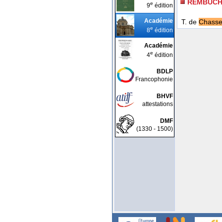
REMBUCHE
e
9
édition
Académie
T. de
Chass
e
8
édition
Académie
e
4
édition
BDLP
Francophonie
BHVF
attestations
DMF
(1330 - 1500)