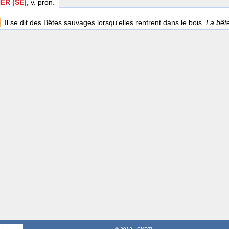
R (SE)
, v. pron.
e
. Il se dit des Bêtes sauvages lorsqu'elles rentrent dans le bois.
La bêt