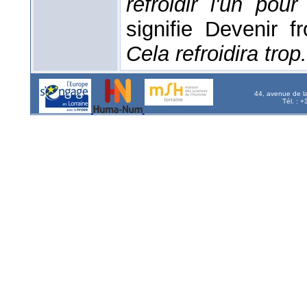
refroidir l'un pour
signifie Devenir f
Cela refroidira trop.
44, avenue de l
Tél. : 