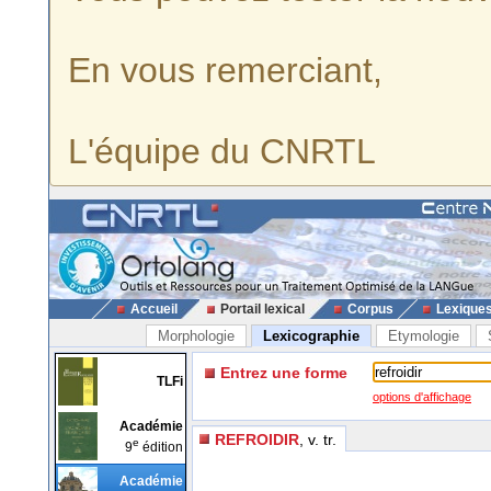
En vous remerciant,
L'équipe du CNRTL
Accueil
Portail lexical
Corpus
Lexique
Morphologie
Lexicographie
Etymologie
Entrez une forme
TLFi
options d'affichage
Académie
REFROIDIR
, v. tr.
e
9
édition
Académie