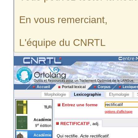
En vous remerciant,
L'équipe du CNRTL
Accueil
Portail lexical
Corpus
Lexique
Morphologie
Lexicographie
Etymologie
Entrez une forme
TLFi
options d'affichage
Académie
RECTIFICATIF
, adj.
e
9
édition
Académie
Qui rectifie.
Acte rectificatif.