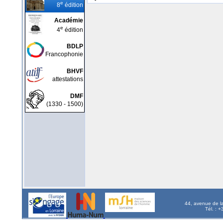
e
8
édition
Académie
e
4
édition
BDLP
Francophonie
BHVF
attestations
DMF
(1330 - 1500)
44, avenue de l
Tél. : 