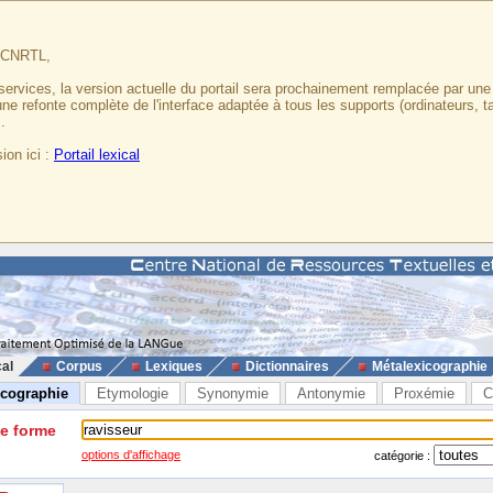
u CNRTL,
services, la version actuelle du portail sera prochainement remplacée par un
 une refonte complète de l'interface adaptée à tous les supports (ordinateurs, t
.
ion ici :
Portail lexical
cal
Corpus
Lexiques
Dictionnaires
Métalexicographie
icographie
Etymologie
Synonymie
Antonymie
Proxémie
C
ne forme
options d'affichage
catégorie :