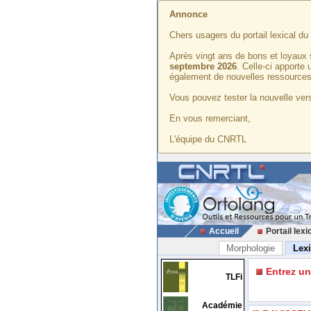
Annonce
Chers usagers du portail lexical d
Après vingt ans de bons et loyaux 
septembre 2026
. Celle-ci apporte
également de nouvelles ressources
Vous pouvez tester la nouvelle vers
En vous remerciant,
L'équipe du CNRTL
Accueil
Portail lexi
Morphologie
Lex
Entrez u
TLFi
Académie