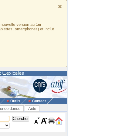
×
e nouvelle version au
1er
ablettes, smartphones) et inclut
Outils
Contact
oncordance
Aide