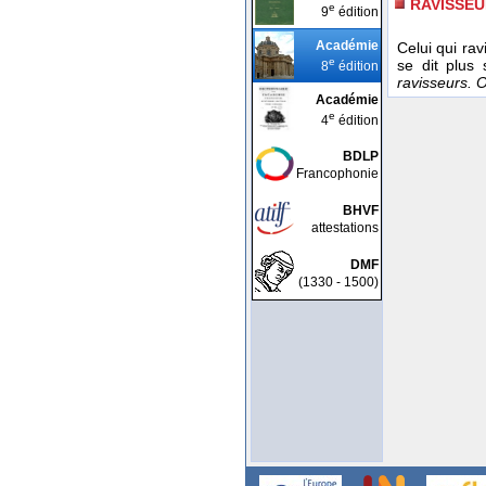
RAVISSE
e
9
édition
Académie
Celui qui rav
e
se dit plus
8
édition
ravisseurs. O
Académie
e
4
édition
BDLP
Francophonie
BHVF
attestations
DMF
(1330 - 1500)