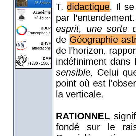
e
8
édition
T.
didactique
. Il s
Académie
par l'entendement
e
4
édition
esprit, une sorte 
BDLP
Francophonie
de
Géographie ast
BHVF
de l'horizon, rappor
attestations
indéfiniment dans 
DMF
(1330 - 1500)
sensible,
Celui qu
point où est l'obse
la verticale.
RATIONNEL
signif
fondé sur le ra