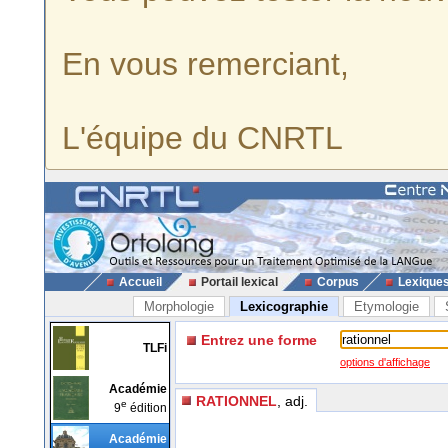
En vous remerciant,
L'équipe du CNRTL
Accueil
Portail lexical
Corpus
Lexique
Morphologie
Lexicographie
Etymologie
Entrez une forme
TLFi
options d'affichage
Académie
RATIONNEL
, adj.
e
9
édition
Académie