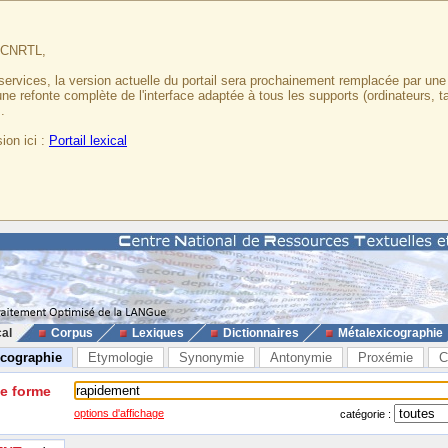
u CNRTL,
services, la version actuelle du portail sera prochainement remplacée par un
 une refonte complète de l'interface adaptée à tous les supports (ordinateurs, t
.
ion ici :
Portail lexical
cal
Corpus
Lexiques
Dictionnaires
Métalexicographie
icographie
Etymologie
Synonymie
Antonymie
Proxémie
C
ne forme
options d'affichage
catégorie :