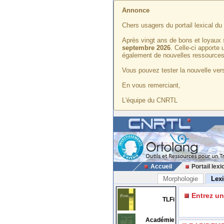
Annonce
Chers usagers du portail lexical d
Après vingt ans de bons et loyaux 
septembre 2026
. Celle-ci apporte
également de nouvelles ressources
Vous pouvez tester la nouvelle vers
En vous remerciant,
L'équipe du CNRTL
Accueil
Portail lexi
Morphologie
Lex
Entrez u
TLFi
Académie