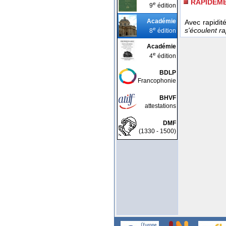
RAPIDEM
e
9
édition
Académie
Avec rapidit
e
s'écoulent r
8
édition
Académie
e
4
édition
BDLP
Francophonie
BHVF
attestations
DMF
(1330 - 1500)